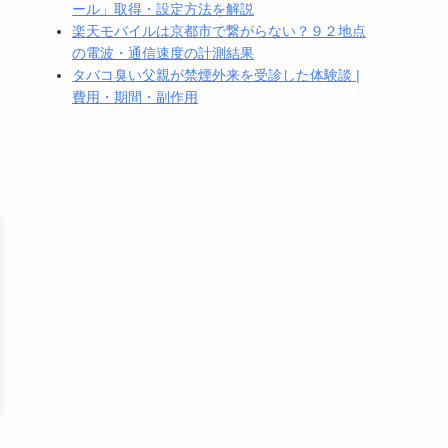
ール」取得・設定方法を解説
楽天モバイルは京都市で繋がらない？９２地点
の電波・通信速度の計測結果
タバコ臭い父親が禁煙外来を受診した体験談 |
費用・期間・副作用