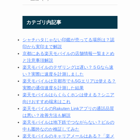
カテゴリ内記事
シャチハタじゃない印鑑が売ってる場所は？認
印から実印まで解説
京都にある楽天モバイルの店舗情報一覧まとめ
と注意事項解説
楽天モバイルのテザリングは遅い？５Gなら速
い？実際に速度を計測しました
楽天モバイルは京都市でも5Gエリアは使える？
実際の通信速度を計測した結果
楽天モバイルはらくらくホンは使える？シニア
向けおすすめ端末はこれ
楽天モバイルのRakuten Linkアプリの通話品質
は悪い？改善方法も解説
楽天モバイルは地下鉄でつながらない？ビルの
中も圏外なのか検証してみた
楽天モバイルのキャリアメールはある？「楽メ