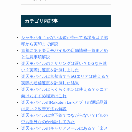
カテゴリ内記事
シャチハタじゃない印鑑が売ってる場所は？認
印から実印まで解説
京都にある楽天モバイルの店舗情報一覧まとめ
と注意事項解説
楽天モバイルのテザリングは遅い？５Gなら速
い？実際に速度を計測しました
楽天モバイルは京都市でも5Gエリアは使える？
実際の通信速度を計測した結果
楽天モバイルはらくらくホンは使える？シニア
向けおすすめ端末はこれ
楽天モバイルのRakuten Linkアプリの通話品質
は悪い？改善方法も解説
楽天モバイルは地下鉄でつながらない？ビルの
中も圏外なのか検証してみた
楽天モバイルのキャリアメールはある？「楽メ