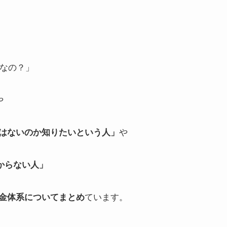
」
何なの？」
や
はないのか知りたいという人」
や
わからない人」
金体系についてまとめ
ています。