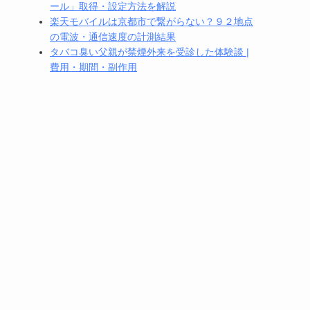
ール」取得・設定方法を解説
楽天モバイルは京都市で繋がらない？９２地点
の電波・通信速度の計測結果
タバコ臭い父親が禁煙外来を受診した体験談 |
費用・期間・副作用