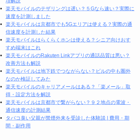
項解説
楽天モバイルのテザリングは遅い？５Gなら速い？実際に
速度を計測しました
楽天モバイルは京都市でも5Gエリアは使える？実際の通
信速度を計測した結果
楽天モバイルはらくらくホンは使える？シニア向けおす
すめ端末はこれ
楽天モバイルのRakuten Linkアプリの通話品質は悪い？
改善方法も解説
楽天モバイルは地下鉄でつながらない？ビルの中も圏外
なのか検証してみた
楽天モバイルのキャリアメールはある？「楽メール」取
得・設定方法を解説
楽天モバイルは京都市で繋がらない？９２地点の電波・
通信速度の計測結果
タバコ臭い父親が禁煙外来を受診した体験談 | 費用・期
間・副作用