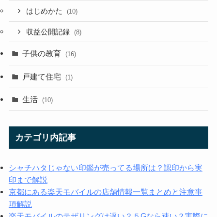
はじめかた
(10)
収益公開記録
(8)
子供の教育
(16)
戸建て住宅
(1)
生活
(10)
カテゴリ内記事
シャチハタじゃない印鑑が売ってる場所は？認印から実
印まで解説
京都にある楽天モバイルの店舗情報一覧まとめと注意事
項解説
楽天モバイルのテザリングは遅い？５Gなら速い？実際に