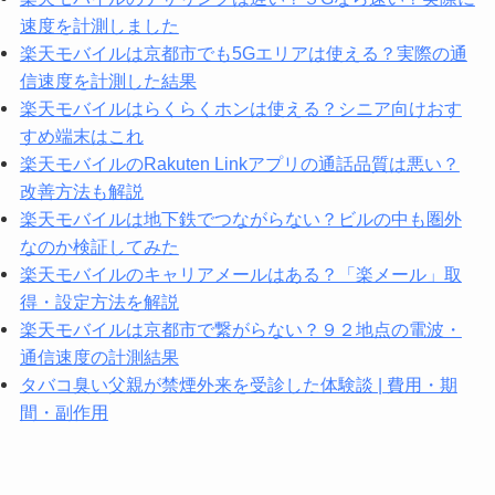
速度を計測しました
楽天モバイルは京都市でも5Gエリアは使える？実際の通
信速度を計測した結果
楽天モバイルはらくらくホンは使える？シニア向けおす
すめ端末はこれ
楽天モバイルのRakuten Linkアプリの通話品質は悪い？
改善方法も解説
楽天モバイルは地下鉄でつながらない？ビルの中も圏外
なのか検証してみた
楽天モバイルのキャリアメールはある？「楽メール」取
得・設定方法を解説
楽天モバイルは京都市で繋がらない？９２地点の電波・
通信速度の計測結果
タバコ臭い父親が禁煙外来を受診した体験談 | 費用・期
間・副作用