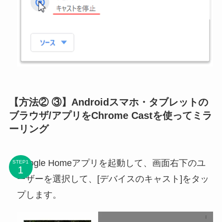
【方法② ③】Androidスマホ・タブレットの
ブラウザ/アプリをChrome Castを使ってミラ
ーリング
Google Homeアプリを起動して、画面右下のユ
STEP1
ーザーを選択して、[デバイスのキャスト]をタッ
プします。