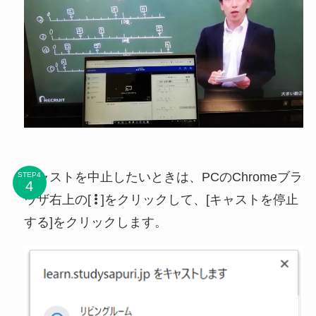
キャストを中止したいときは、PCのChromeブラ
STEP4
ウザ右上の[
]をクリックして、[キャストを停止
する]をクリックします。