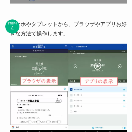
スマホやタブレットから、ブラウザやアプリお好
STEP4
きな方法で操作します。