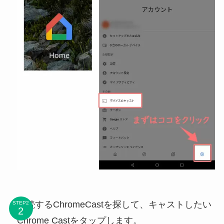
接続するChromeCastを探して、キャストしたい
STEP2
Chrome Castをタップします。