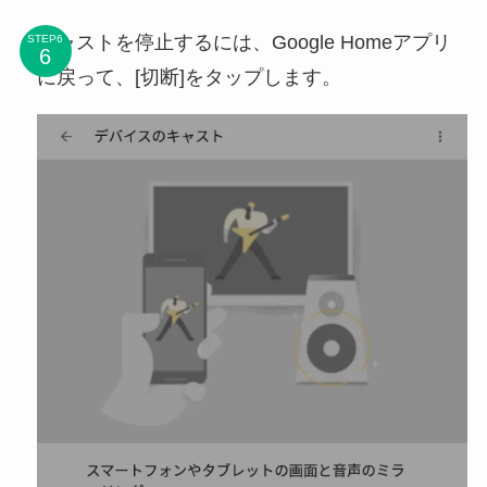
キャストを停止するには、Google Homeアプリ
STEP6
に戻って、[切断]をタップします。