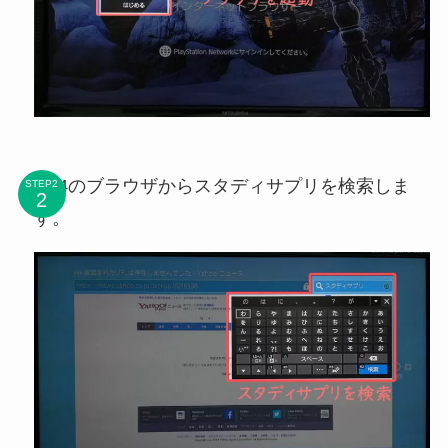
PS4のブラウザからスタディサプリを検索しま
STEP2
す。