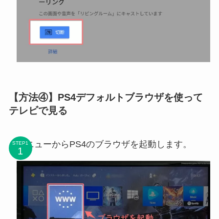
【方法④】PS4デフォルトブラウザを使って
テレビで見る
メニューからPS4のブラウザを起動します。
STEP1