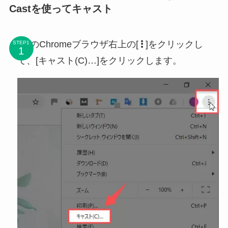
Castを使ってキャスト
PCのChromeブラウザ右上の[
]をクリックし
STEP1
て、[キャスト(C)…]をクリックします。