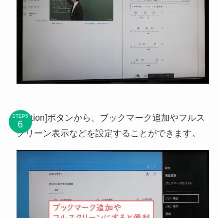
[Option]ボタンから、ブックマーク追加やフルス
STEP5
クリーン表示などを設定することができます。