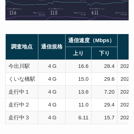
通信速度（Mbps）
調査地点
通信規格
上り
下り
今出川駅
４G
16.6
28.4
2022/
くいな橋駅
４G
15.0
29.6
2022/
走行中１
４G
13.6
7.20
2022/
走行中２
４G
11.0
29.4
2022/
走行中３
４G
6.11
15.7
2022/