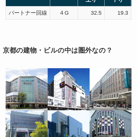
パートナー回線
４G
32.5
19.3
2
京都の建物・ビルの中は圏外なの？