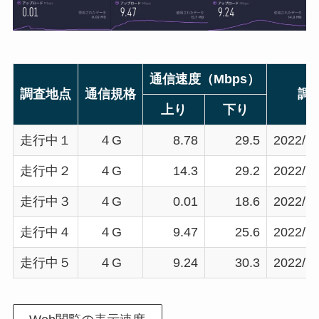
通信速度（Mbps）
調査地点
通信規格
調
上り
下り
走行中１
４G
8.78
29.5
2022/10
走行中２
４G
14.3
29.2
2022/10
走行中３
４G
0.01
18.6
2022/10
走行中４
４G
9.47
25.6
2022/10
走行中５
４G
9.24
30.3
2022/10