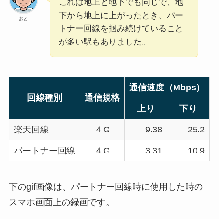
これは地上と地下でも同じで、地
下から地上に上がったとき、パー
おと
トナー回線を掴み続けていること
が多い駅もありました。
通信速度（Mbps）
回線種別
通信規格
上り
下り
楽天回線
４G
9.38
25.2
2
パートナー回線
４G
3.31
10.9
2
下のgif画像は、パートナー回線時に使用した時の
スマホ画面上の録画です。