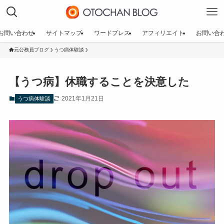
お問い合わせ
サイトマップ
ワードプレス
アフィリエイト
お問い合
元公務員ブログ
うつ病体験談
【うつ病】休職することを決意した
2021年1月21日
うつ病体験談