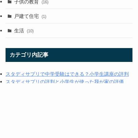
子供の教育
(16)
戸建て住宅
(1)
生活
(10)
カテゴリ内記事
スタディサプリで中学受験はできる？小学生講座の評判
スタディサプリの評判と小学生が使った我が家の評価
スタディサプリ無料体験！いつまで何ができるのかを解
説
スタディサプリ動画ダウンロード手順を解説 | 通信量目安
も
スタディサプリPDFテキストダウンロード方法を解説 |
アプリ/Web版
スタディサプリのコースの違いは？料金や内容の違いを