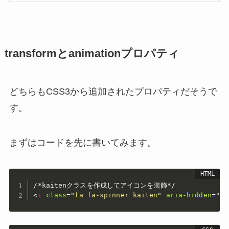
transformとanimationプロパティ
どちらもCSS3から追加されたプロパティだそうで
す。
まずはコードを先に書いてみます。
<
i
class
=
"
fa fa-spinner kaiten
"
aria-hidden
=
"
tr