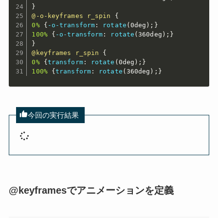
}
@-o-keyframes
 r_spin
{
0%
{
-o-transform
:
rotate
(
0deg
)
;
}
100%
{
-o-transform
:
rotate
(
360deg
)
;
}
}
@keyframes
 r_spin
{
0%
{
transform
:
rotate
(
0deg
)
;
}
100%
{
transform
:
rotate
(
360deg
)
;
}
今回の実行結果
@keyframesでアニメーションを定義