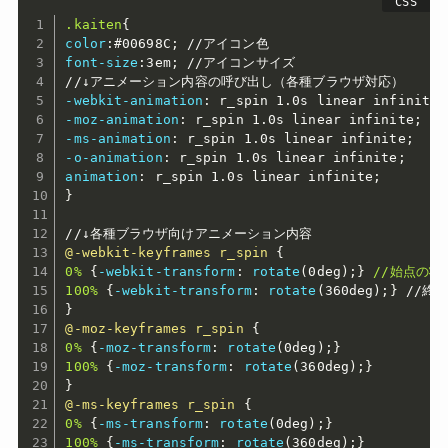
.kaiten
{
color
:
#00698C
;
font-size
:
3em
;
 //アイコンサイズ

-webkit-animation
:
 r_spin 1.0s linear infinite
;
-moz-animation
:
 r_spin 1.0s linear infinite
;
-ms-animation
:
 r_spin 1.0s linear infinite
;
-o-animation
:
 r_spin 1.0s linear infinite
;
animation
:
 r_spin 1.0s linear infinite
;
}
@-webkit-keyframes
 r_spin
{
0%
{
-webkit-transform
:
rotate
(
0deg
)
;
}
//始点の状態
100%
{
-webkit-transform
:
rotate
(
360deg
)
;
}
}
@-moz-keyframes
 r_spin
{
0%
{
-moz-transform
:
rotate
(
0deg
)
;
}
100%
{
-moz-transform
:
rotate
(
360deg
)
;
}
}
@-ms-keyframes
 r_spin
{
0%
{
-ms-transform
:
rotate
(
0deg
)
;
}
100%
{
-ms-transform
:
rotate
(
360deg
)
;
}