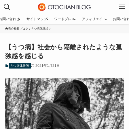
お問い合わせ
サイトマップ
ワードプレス
アフィリエイト
お問い合
元公務員ブログ
うつ病体験談
【うつ病】社会から隔離されたような孤
独感を感じる
2021年1月21日
うつ病体験談