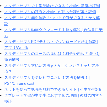
スタディサプリで中学受験はできる？小学生講座の評判
スタディサプリの評判と小学生が使った我が家の評価
スタディサプリ無料体験！いつまで何ができるのかを解
説
スタディサプリ動画ダウンロード手順を解説 | 通信量目安
も
スタディサプリPDFテキストダウンロード方法を解説 |
アプリ/Web版
スタディサプリのコースの違いは？料金や内容の違いを
徹底解説
スタディサプリ支払い方法まとめ | クレカ？キャリア決
済？
スタディサプリをテレビで見たい！方法を解説！ |
PS4/Chrome cast
ネットを使って勉強を無料でできるサイト | 小中学生対応
タブレット学習が中学生におすすめの理由 | 教材の内容も
検証