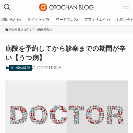
お問い合わせ
サイトマップ
ワードプレス
アフィリエイト
お問い合
元公務員ブログ
うつ病体験談
病院を予約してから診察までの期間が辛
い【うつ病】
2021年1月21日
うつ病体験談